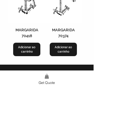
MARGARIDA
MARGARIDA
70418
70374
Adicionar ao
Adicionar ao
carrinho
carrinho
Estrada de Alvide 260
Alcabideche
Get Quote
2755-027
info@meusite.com