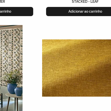
MER
STACKED - LEAF
arrinho
Adicionar ao carrinho