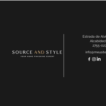
Estrada de Alv
Alcabidec
2755-02
info@meusit