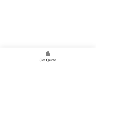
Get Quote
Search
Sua citação