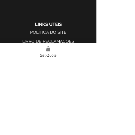
LINKS ÚTEIS
POLÍTICA DO SITE
LIVRO DE RECLAMAÇÕES
Get Quote
LINK DO SITE
LAR
SOBRE NÓS
PROJETOS
FERRAMENTA DE DESIGN E INSPIRAÇÃO
CONTATO