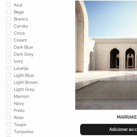
Azul
Bege
Branco
Carvão
Cinza
Cream
Dark Blue
Dark Grey
Ivory
Laranja
Light Blue
Light Brown
Light Grey
Marrom
Navy
Preto
MARRAK
Rosa
Taupe
Adicionar ao c
Turquoise