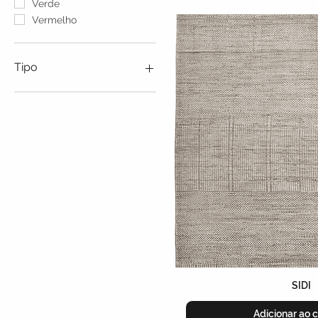
Verde
Vermelho
Tipo
Area Rug
Wall-to-Wall
SIDI
Adicionar ao c