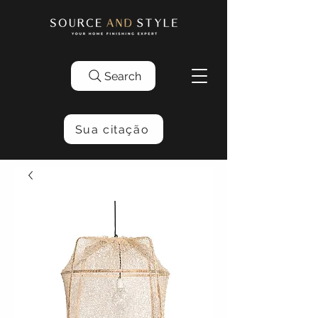
Search
Sua citação