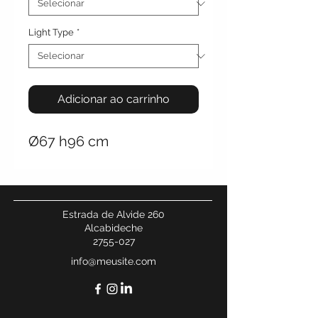
Light Type
*
Adicionar ao carrinho
Ø67 h96 cm
Estrada de Alvide 260
Alcabideche
2755-027
info@meusite.com