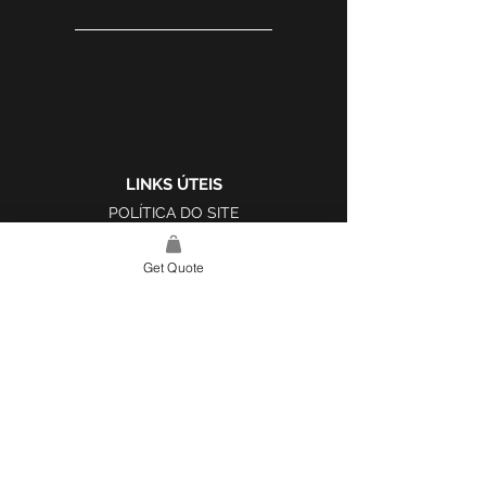
LINKS ÚTEIS
POLÍTICA DO SITE
LIVRO DE RECLAMAÇÕES
Get Quote
LINK DO SITE
LAR
SOBRE NÓS
PROJETOS