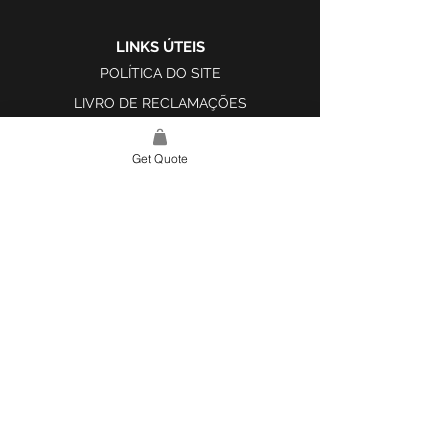
LINKS ÚTEIS
POLÍTICA DO SITE
LIVRO DE RECLAMAÇÕES
Get Quote
LINK DO SITE
LAR
SOBRE NÓS
PROJETOS
FERRAMENTA DE DESIGN E INSPIRAÇÃO
CONTATO