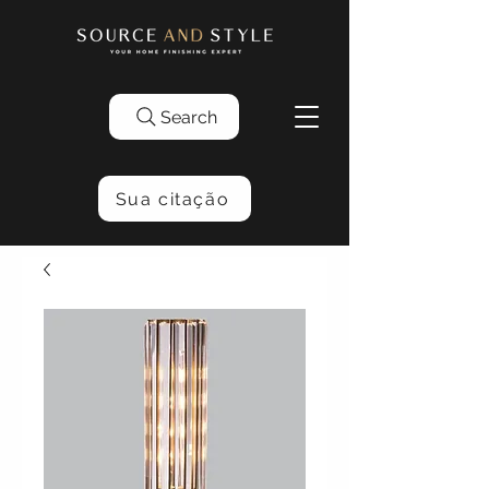
Search
Sua citação