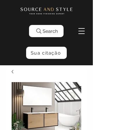
Search
Sua citação