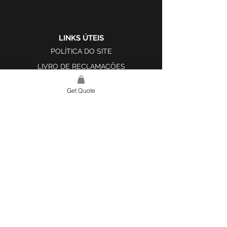
LINKS ÚTEIS
POLÍTICA DO SITE
LIVRO DE RECLAMAÇÕES
Get Quote
LINK DO SITE
LAR
SOBRE NÓS
PROJETOS
FERRAMENTA DE DESIGN E INSPIRAÇÃO
CONTATO