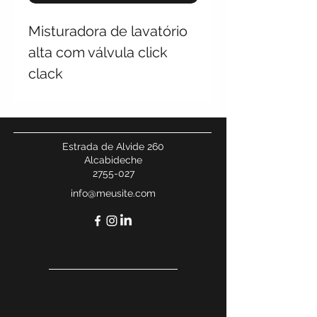
Misturadora de lavatório
alta com válvula click
clack
Estrada de Alvide 260
Alcabideche
2755-027
info@meusite.com