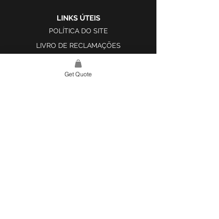
LINKS ÚTEIS
POLÍTICA DO SITE
LIVRO DE RECLAMAÇÕES
Get Quote
LINK DO SITE
LAR
SOBRE NÓS
PROJETOS
FERRAMENTA DE DESIGN E INSPIRAÇÃO
CONTATO
CATEGORIAS