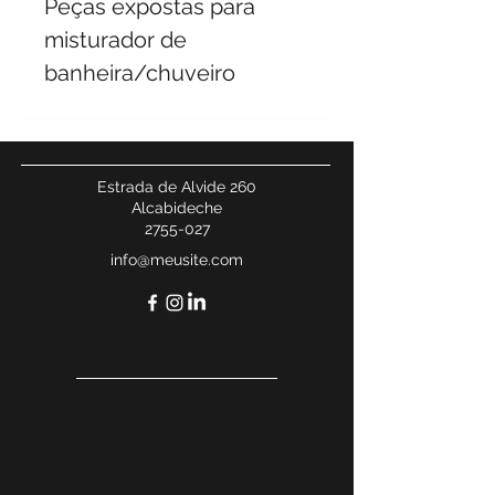
Peças expostas para
misturador de
banheira/chuveiro
embutido com desviador
PUSH – somente
cromado
Estrada de Alvide 260
Alcabideche
2755-027
info@meusite.com