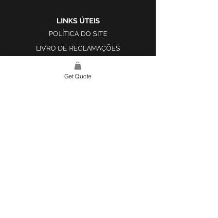
LINKS ÚTEIS
POLÍTICA DO SITE
LIVRO DE RECLAMAÇÕES
Get Quote
LINK DO SITE
LAR
SOBRE NÓS
PROJETOS
FERRAMENTA DE DESIGN E INSPIRAÇÃO
CONTATO