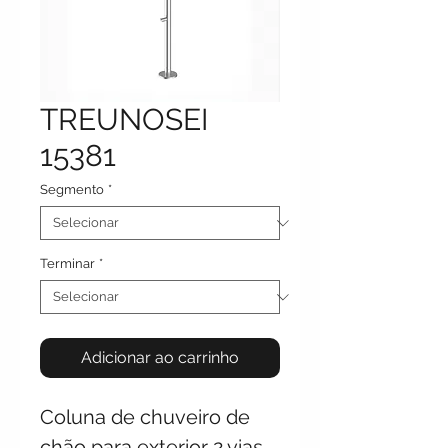
TREUNOSEI
15381
Segmento
*
Terminar
*
Adicionar ao carrinho
Coluna de chuveiro de
chão para exterior 2 vias