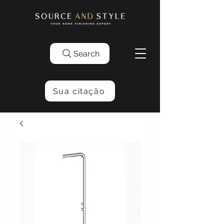
Search
Sua citação