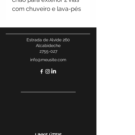
com chuveiro e lava-pés
Estrada de Alvide 260
Alcabideche
2755-027
info@meusite.com