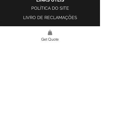
LINKS ÚTEIS
POLÍTICA DO SITE
LIVRO DE RECLAMAÇÕES
Get Quote
LINK DO SITE
LAR
SOBRE NÓS
PROJETOS
FERRAMENTA DE DESIGN E INSPIRAÇÃO
CONTATO
CATEGORIAS
AZULEJOS E SUPERFÍCIES