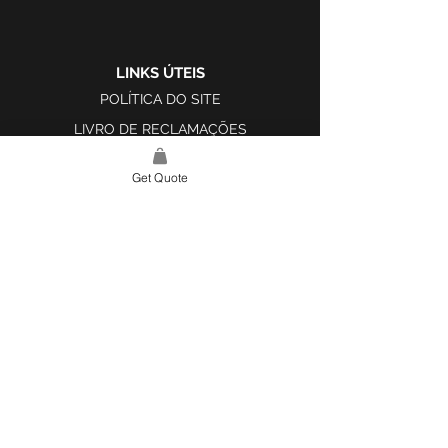
LINKS ÚTEIS
POLÍTICA DO SITE
LIVRO DE RECLAMAÇÕES
Get Quote
LINK DO SITE
LAR
SOBRE NÓS
PROJETOS
FERRAMENTA DE DESIGN E INSPIRAÇÃO
CONTATO