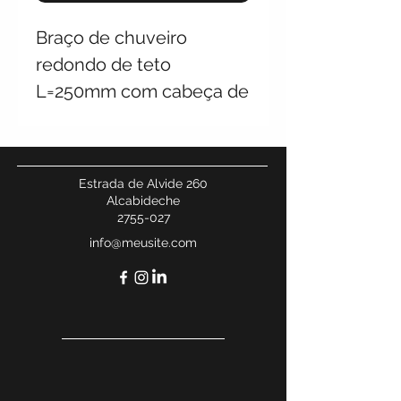
Braço de chuveiro
redondo de teto
L=250mm com cabeça de
chuveiro redonda
ø250mm
Estrada de Alvide 260
Alcabideche
2755-027
info@meusite.com