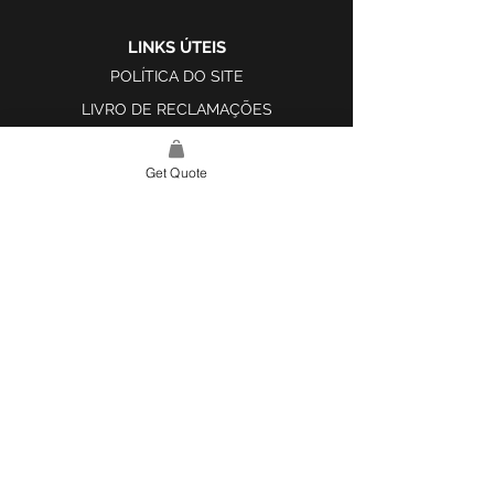
LINKS ÚTEIS
POLÍTICA DO SITE
LIVRO DE RECLAMAÇÕES
Get Quote
LINK DO SITE
LAR
SOBRE NÓS
PROJETOS
FERRAMENTA DE DESIGN E INSPIRAÇÃO
CONTATO