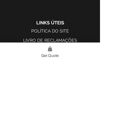
LINKS ÚTEIS
POLÍTICA DO SITE
LIVRO DE RECLAMAÇÕES
Get Quote
LINK DO SITE
LAR
SOBRE NÓS
PROJETOS
FERRAMENTA DE DESIGN E INSPIRAÇÃO
CONTATO