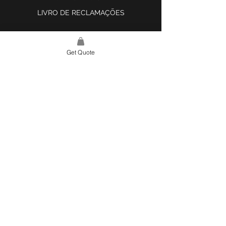
LIVRO DE RECLAMAÇÕES
Get Quote
LINK DO SITE
LAR
SOBRE NÓS
PROJETOS
FERRAMENTA DE DESIGN E INSPIRAÇÃO
CONTATO
CATEGORIAS
AZULEJOS E SUPERFÍCIES
ILUMINAÇÃO