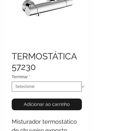
TERMOSTÁTICA
57230
Terminar
*
Adicionar ao carrinho
Misturador termostático
de chuveiro exposto