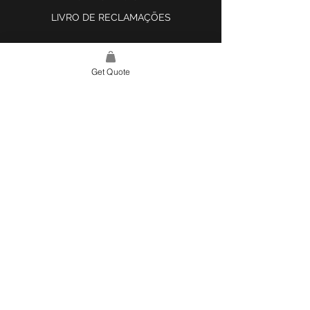
LIVRO DE RECLAMAÇÕES
Get Quote
LINK DO SITE
LAR
SOBRE NÓS
PROJETOS
FERRAMENTA DE DESIGN E INSPIRAÇÃO
CONTATO
CATEGORIAS
AZULEJOS E SUPERFÍCIES
ILUMINAÇÃO