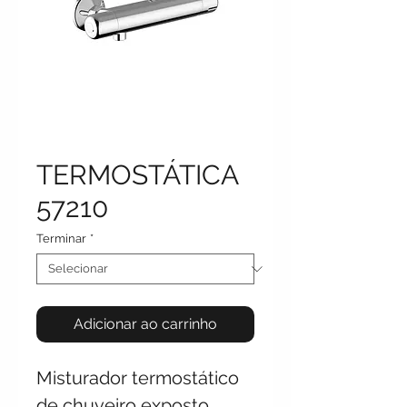
TERMOSTÁTICA
57210
Terminar
*
Adicionar ao carrinho
Misturador termostático
de chuveiro exposto