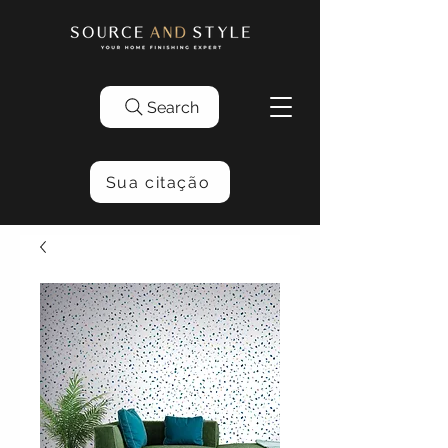
Search
Sua citação