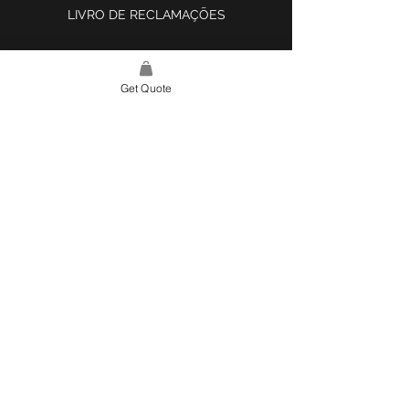
LIVRO DE RECLAMAÇÕES
Get Quote
LINK DO SITE
LAR
SOBRE NÓS
PROJETOS
FERRAMENTA DE DESIGN E INSPIRAÇÃO
CONTATO
CATEGORIAS
AZULEJOS E SUPERFÍCIES
ILUMINAÇÃO