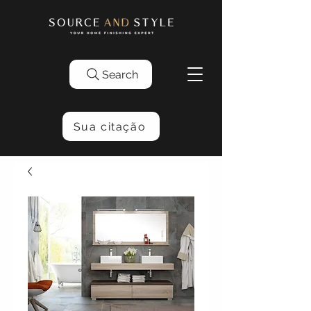
Search
Sua citação