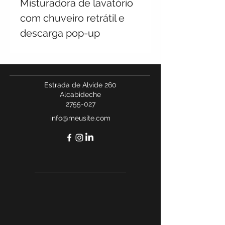
Misturadora de lavatório
com chuveiro retrátil e
descarga pop-up
Estrada de Alvide 260
Alcabideche
2755-027
info@meusite.com