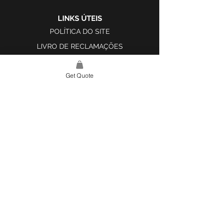
LINKS ÚTEIS
POLÍTICA DO SITE
LIVRO DE RECLAMAÇÕES
Get Quote
LINK DO SITE
LAR
SOBRE NÓS
PROJETOS
FERRAMENTA DE DESIGN E INSPIRAÇÃO
CONTATO
CATEGORIAS