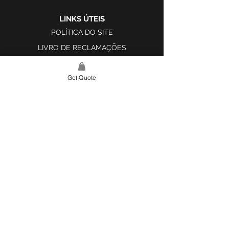
LINKS ÚTEIS
POLÍTICA DO SITE
LIVRO DE RECLAMAÇÕES
Get Quote
LINK DO SITE
LAR
SOBRE NÓS
PROJETOS
FERRAMENTA DE DESIGN E INSPIRAÇÃO
CONTATO
CATEGORIAS