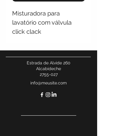
Misturadora para
lavatório com válvula
click clack
Estrada de Alvide 260
Alcabideche
2755-027
info@meusite.com