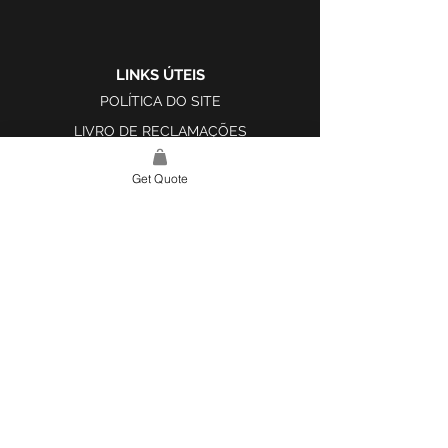
LINKS ÚTEIS
POLÍTICA DO SITE
LIVRO DE RECLAMAÇÕES
Get Quote
LINK DO SITE
LAR
SOBRE NÓS
PROJETOS
FERRAMENTA DE DESIGN E INSPIRAÇÃO
CONTATO