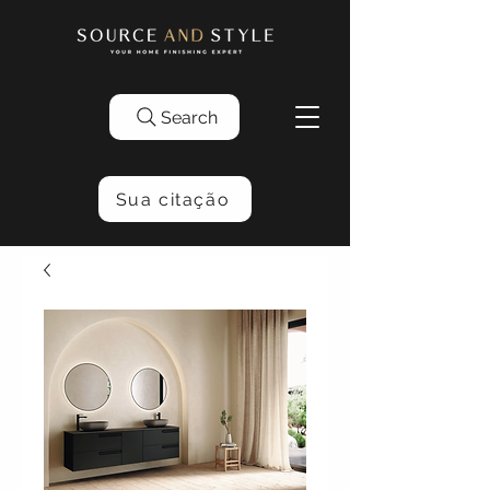
Search
Sua citação