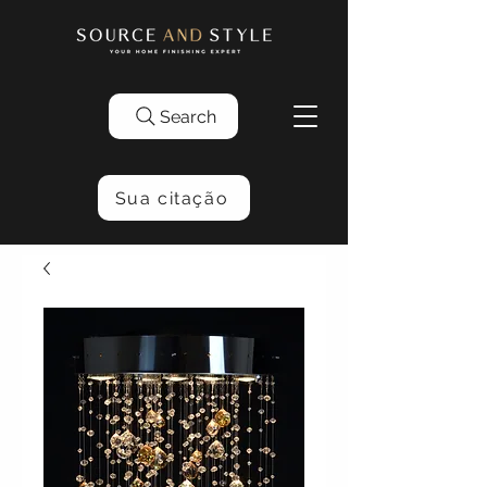
Search
Sua citação