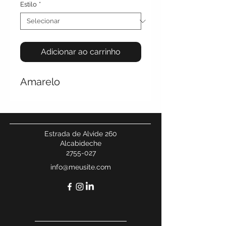
Estilo
*
Adicionar ao carrinho
Amarelo
Estrada de Alvide 260
Alcabideche
2755-027
info@meusite.com