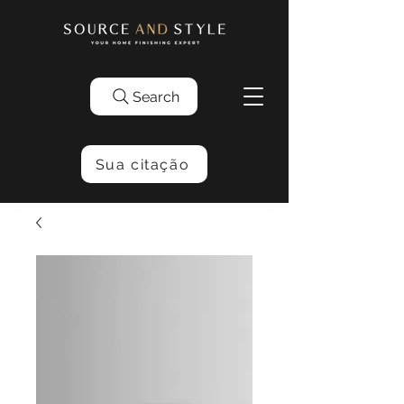
Search
Sua citação