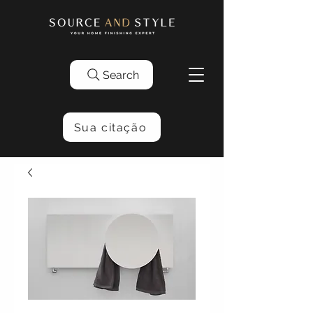
Search
Sua citação