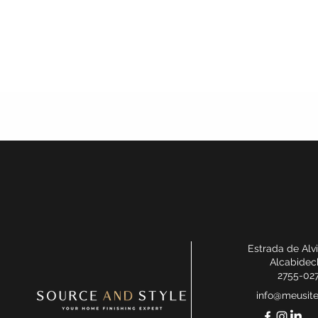
Estrada de Alv
Alcabidec
2755-02
info@meusit