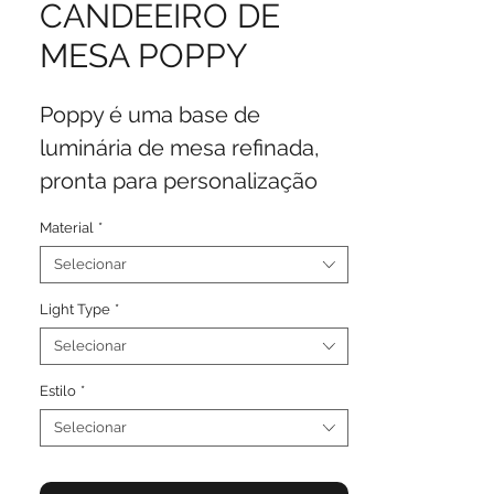
CANDEEIRO DE
MESA POPPY
Poppy é uma base de
luminária de mesa refinada,
pronta para personalização
com uma variedade de tons
Material
*
para adicionar seu toque
Selecionar
pessoal. Seu design simples a
torna ideal para salas de estar
Light Type
*
ou quartos.
Selecionar
Estilo
*
Selecionar