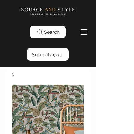
Search
Sua citação