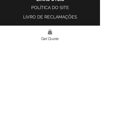
POLÍTICA DO SITE
LIVRO DE RECLAMAÇÕES
Get Quote
LINK DO SITE
LAR
SOBRE NÓS
PROJETOS
FERRAMENTA DE DESIGN E INSPIRAÇÃO
CONTATO
CATEGORIAS
AZULEJOS E SUPERFÍCIES