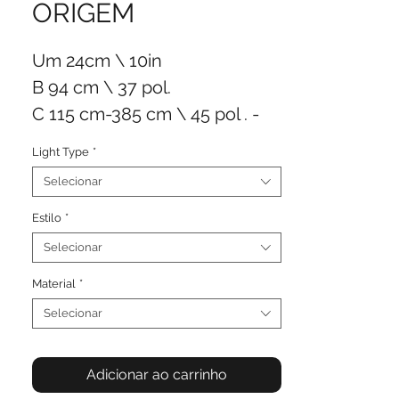
ORIGEM
Um
24cm \
10in
B
94 cm \
37 pol.
C
115 cm-385 cm \ 45
pol
. -
152 pol.
Light Type
*
D
41 cm \
16 pol.
Selecionar
+/- 18Kg \
11Lb
Conexão de teto com fio
Estilo
*
Selecionar
Material
*
Selecionar
Adicionar ao carrinho