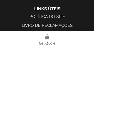
LINKS ÚTEIS
POLÍTICA DO SITE
LIVRO DE RECLAMAÇÕES
Get Quote
LINK DO SITE
LAR
SOBRE NÓS
PROJETOS
FERRAMENTA DE DESIGN E INSPIRAÇÃO
CONTATO
CATEGORIAS