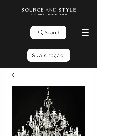
Search
Sua citação