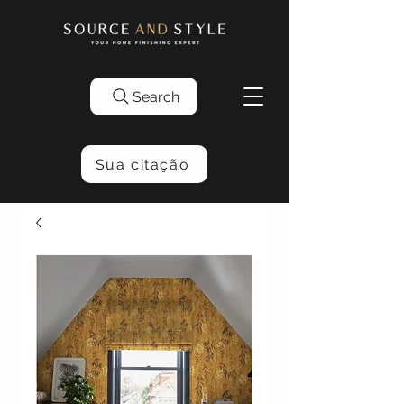
Search
Sua citação