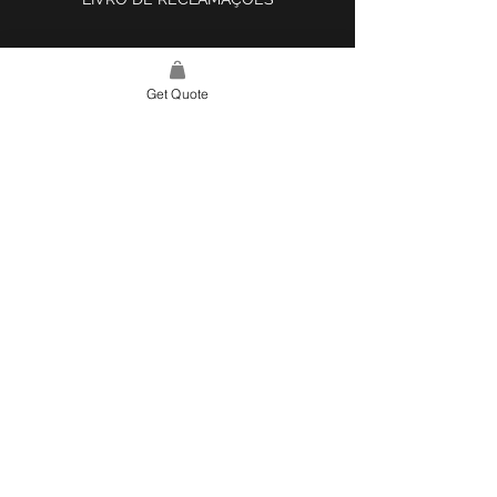
Get Quote
LINK DO SITE
LAR
SOBRE NÓS
PROJETOS
FERRAMENTA DE DESIGN E INSPIRAÇÃO
CONTATO
CATEGORIAS
AZULEJOS E SUPERFÍCIES
ILUMINAÇÃO
COZINHA