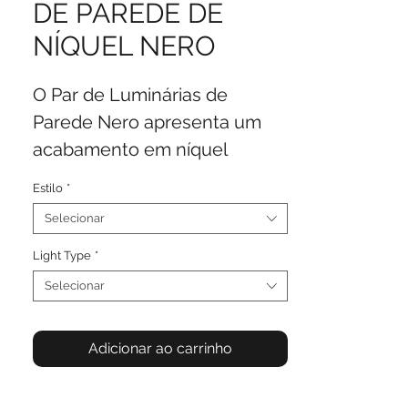
DE PAREDE DE
NÍQUEL NERO
O Par de Luminárias de
Parede Nero apresenta um
acabamento em níquel
elegante e tons creme,
Estilo
*
oferecendo um toque
Selecionar
moderno para realçar
qualquer parede simples.
Light Type
*
Ideais para salas de estar,
Selecionar
quartos ou corredores, eles
oferecem praticidade e um
Adicionar ao carrinho
toque decorativo.