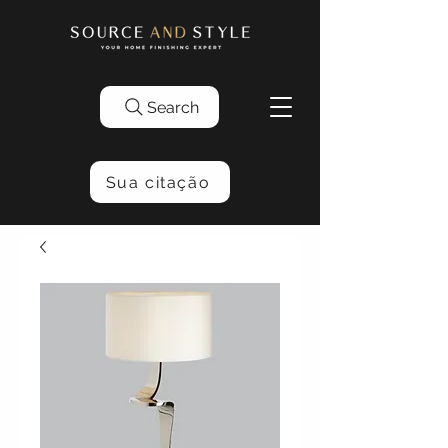
Search
Sua citação