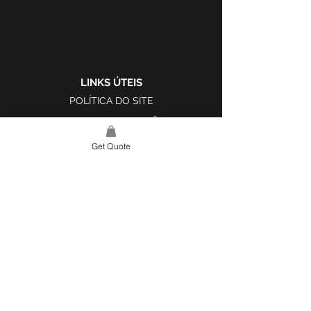
LINKS ÚTEIS
POLÍTICA DO SITE
LIVRO DE RECLAMAÇÕES
Get Quote
LINK DO SITE
LAR
SOBRE NÓS
PROJETOS
FERRAMENTA DE DESIGN E INSPIRAÇÃO
CONTATO