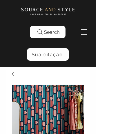
Search
Sua citação