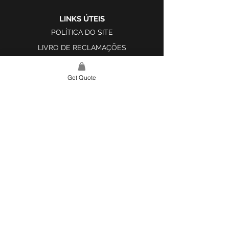
LINKS ÚTEIS
POLÍTICA DO SITE
LIVRO DE RECLAMAÇÕES
Get Quote
LINK DO SITE
LAR
SOBRE NÓS
PROJETOS
FERRAMENTA DE DESIGN E INSPIRAÇÃO
CONTATO
CATEGORIAS