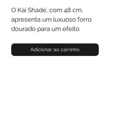
O Kai Shade, com 48 cm,
apresenta um luxuoso forro
dourado para um efeito
quente e radiante. O tamanho
grande é adequado para
Adicionar ao carrinho
luminárias de mesa de
destaque, adicionando
elegância a cômodos
espaçosos. Ele traz um
ambiente aconchegante para
qualquer ambiente.