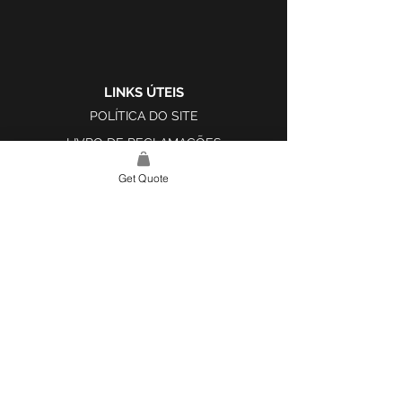
LINKS ÚTEIS
POLÍTICA DO SITE
LIVRO DE RECLAMAÇÕES
Get Quote
LINK DO SITE
LAR
SOBRE NÓS
PROJETOS
FERRAMENTA DE DESIGN E INSPIRAÇÃO
CONTATO