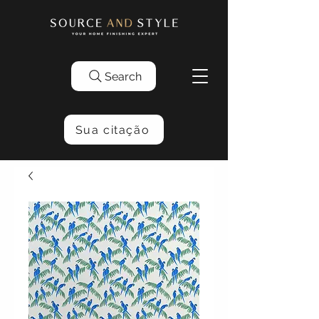
Search
Sua citação