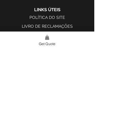
LINKS ÚTEIS
POLÍTICA DO SITE
LIVRO DE RECLAMAÇÕES
Get Quote
LINK DO SITE
LAR
SOBRE NÓS
PROJETOS
FERRAMENTA DE DESIGN E INSPIRAÇÃO
CONTATO
CATEGORIAS