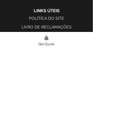
LINKS ÚTEIS
POLÍTICA DO SITE
LIVRO DE RECLAMAÇÕES
Get Quote
LINK DO SITE
LAR
SOBRE NÓS
PROJETOS
FERRAMENTA DE DESIGN E INSPIRAÇÃO
CONTATO
CATEGORIAS