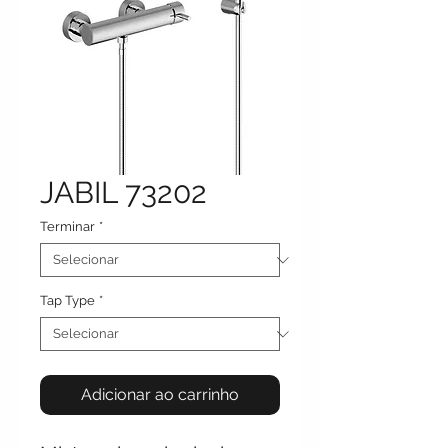
JABIL 73202
Terminar
*
Tap Type
*
Adicionar ao carrinho