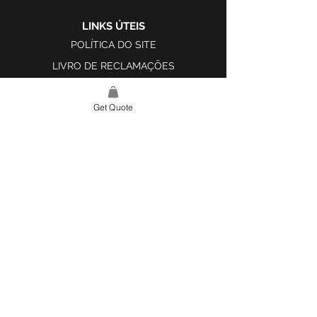
LINKS ÚTEIS
POLÍTICA DO SITE
LIVRO DE RECLAMAÇÕES
Get Quote
LINK DO SITE
LAR
SOBRE NÓS
PROJETOS
FERRAMENTA DE DESIGN E INSPIRAÇÃO
CONTATO
CATEGORIAS