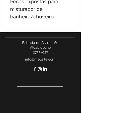
Peças expostas para
misturador de
banheira/chuveiro
embutido com desviador
PUSH – somente
cromado
Estrada de Alvide 260
Alcabideche
2755-027
info@meusite.com