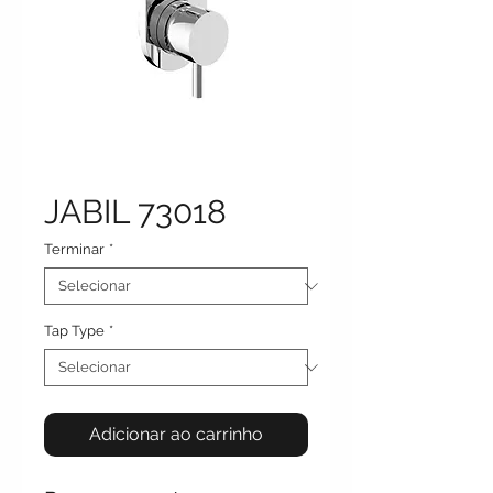
JABIL 73018
Terminar
*
Tap Type
*
Adicionar ao carrinho