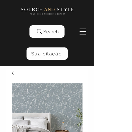
Search
Sua citação