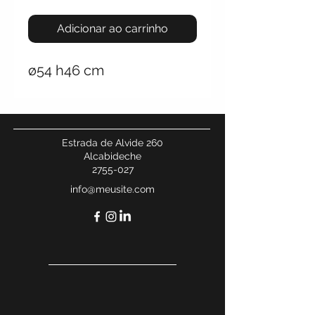
Adicionar ao carrinho
ø54 h46 cm
Estrada de Alvide 260
Alcabideche
2755-027
info@meusite.com