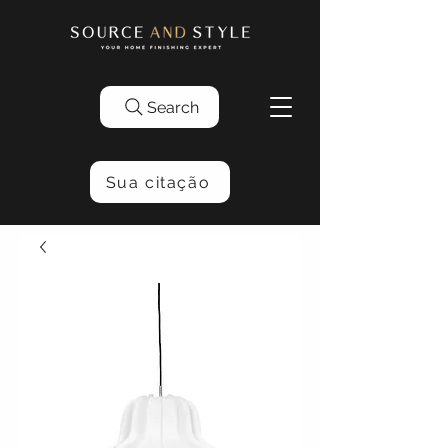
Search
Sua citação