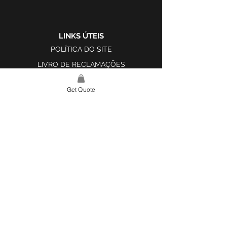
LINKS ÚTEIS
POLÍTICA DO SITE
LIVRO DE RECLAMAÇÕES
Get Quote
LINK DO SITE
LAR
SOBRE NÓS
PROJETOS
FERRAMENTA DE DESIGN E INSPIRAÇÃO
CONTATO