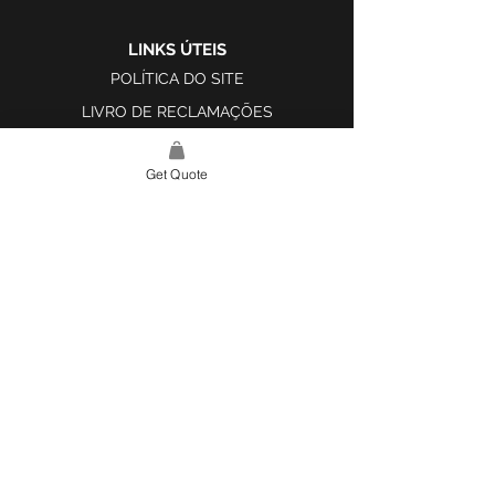
LINKS ÚTEIS
POLÍTICA DO SITE
LIVRO DE RECLAMAÇÕES
Get Quote
LINK DO SITE
LAR
SOBRE NÓS
PROJETOS
FERRAMENTA DE DESIGN E INSPIRAÇÃO
CONTATO