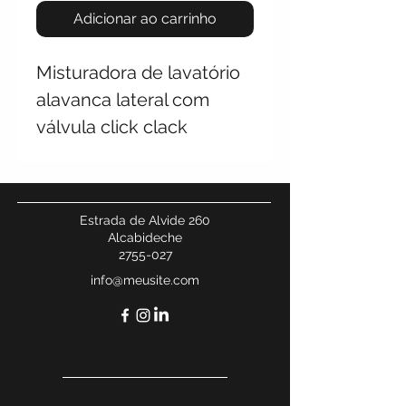
Adicionar ao carrinho
Misturadora de lavatório
alavanca lateral com
válvula click clack
Estrada de Alvide 260
Alcabideche
2755-027
info@meusite.com