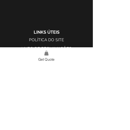
LINKS ÚTEIS
POLÍTICA DO SITE
LIVRO DE RECLAMAÇÕES
Get Quote
LINK DO SITE
LAR
SOBRE NÓS
PROJETOS
FERRAMENTA DE DESIGN E INSPIRAÇÃO
CONTATO