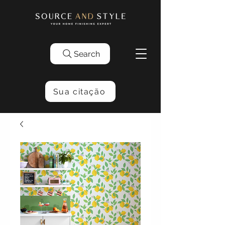
Search
Sua citação