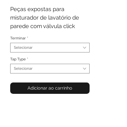
Peças expostas para
misturador de lavatório de
parede com válvula click
clack, 2 peças – bica 220mm
Terminar
*
Selecionar
Tap Type
*
Selecionar
Adicionar ao carrinho