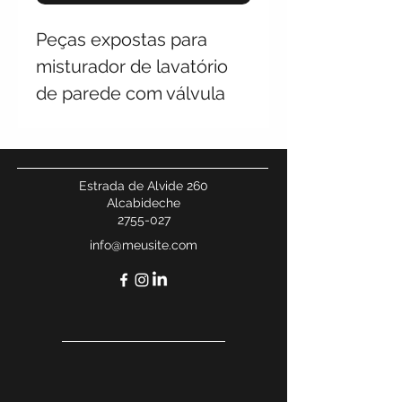
Peças expostas para
misturador de lavatório
de parede com válvula
click clack, 1 peça – bica
de 220 mm
Estrada de Alvide 260
Alcabideche
2755-027
info@meusite.com