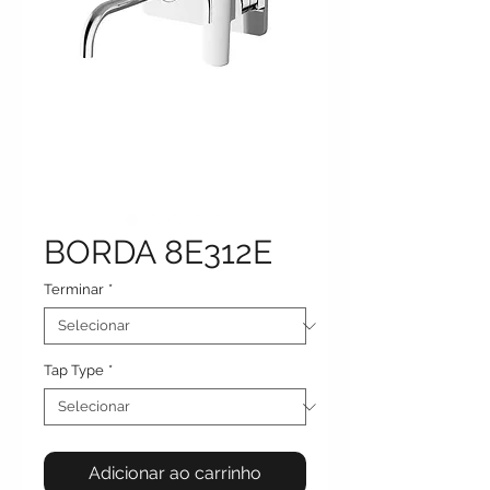
BORDA 8E312E
Terminar
*
Tap Type
*
Adicionar ao carrinho