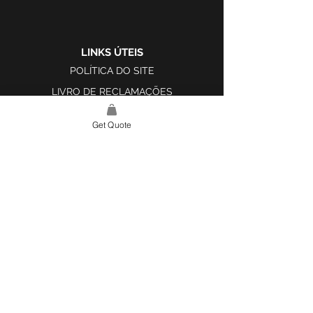
LINKS ÚTEIS
POLÍTICA DO SITE
LIVRO DE RECLAMAÇÕES
Get Quote
LINK DO SITE
LAR
SOBRE NÓS
PROJETOS
FERRAMENTA DE DESIGN E INSPIRAÇÃO
CONTATO