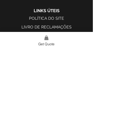
LINKS ÚTEIS
POLÍTICA DO SITE
LIVRO DE RECLAMAÇÕES
Get Quote
LINK DO SITE
LAR
SOBRE NÓS
PROJETOS
FERRAMENTA DE DESIGN E INSPIRAÇÃO
CONTATO
CATEGORIAS